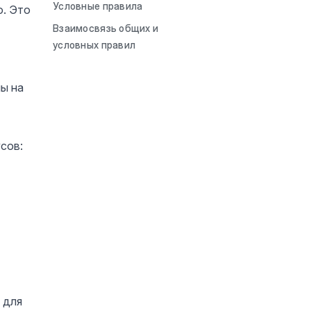
Условные правила
ю. Это
Взаимосвязь общих и
условных правил
ы на
сов:
 для